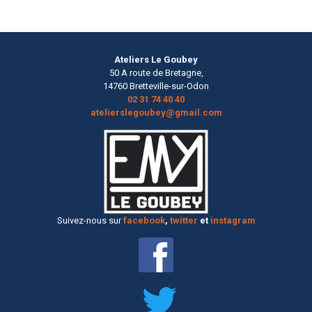
Ateliers Le Goubey
50 A route de Bretagne,
14760 Bretteville-sur-Odon
02 31 74 40 40
atelierslegoubey@gmail.com
Suivez-nous sur
facebook
,
twitter
et
instagram