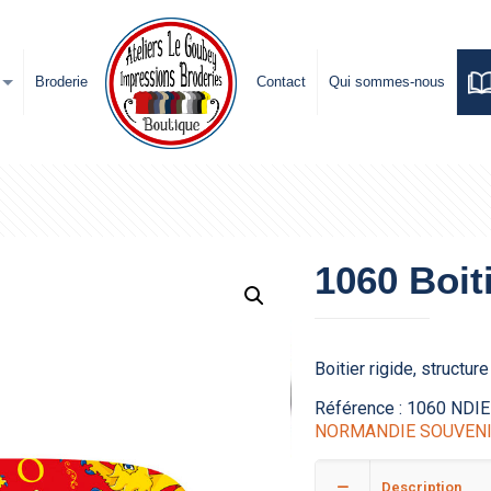
Broderie
Contact
Qui sommes-nous
1060 Boiti
Boitier rigide, structur
Référence :
1060 NDIE
NORMANDIE SOUVEN
Description