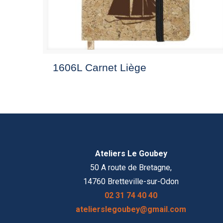
1606L Carnet Liège
Ateliers Le Goubey
50 A route de Bretagne,
14760 Bretteville-sur-Odon
02 31 74 40 40
atelierslegoubey@gmail.com