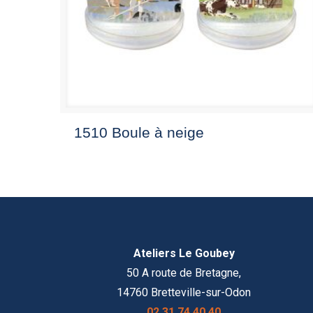
1510 Boule à neige
Ateliers Le Goubey
50 A route de Bretagne,
14760 Bretteville-sur-Odon
02 31 74 40 40