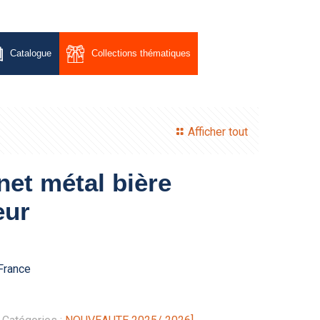
Catalogue
Collections thématiques
Afficher tout
et métal bière
eur
France