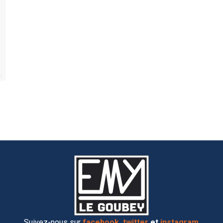
Suivez-nous sur
facebook
,
twitter
et
instagram