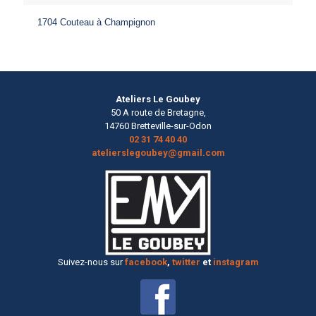
1704 Couteau à Champignon
Ateliers Le Goubey
50 A route de Bretagne,
14760 Bretteville-sur-Odon
02 31 74 40 40
atelierslegoubey@gmail.com
Suivez-nous sur
facebook
,
twitter
et
instagram