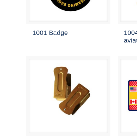
1001 Badge
1004
avia