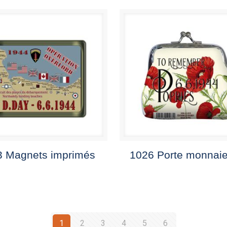
3 Magnets imprimés
1026 Porte monnai
1
2
3
4
5
6