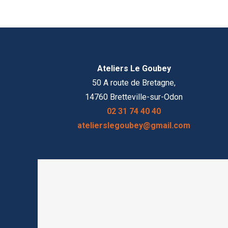
Ateliers Le Goubey
50 A route de Bretagne,
14760 Bretteville-sur-Odon
02 31 74 40 40
atelierslegoubey@gmail.com