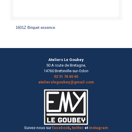
1601Z Briquet essence
Ateliers Le Goubey
50 A route de Bretagne,
14760 Bretteville-sur-Odon
02 31 74 40 40
atelierslegoubey@gmail.com
Suivez-nous sur
facebook
,
twitter
et
instagram