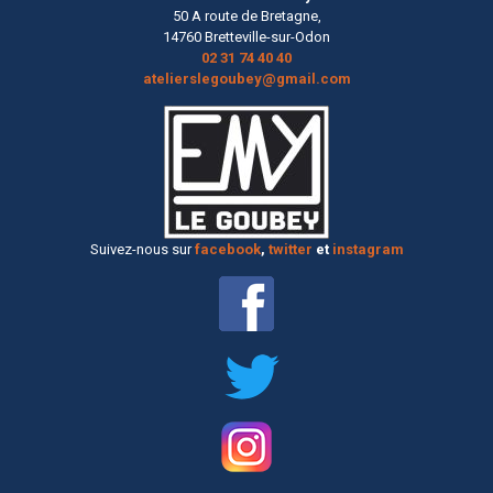
50 A route de Bretagne,
14760 Bretteville-sur-Odon
02 31 74 40 40
atelierslegoubey@gmail.com
Suivez-nous sur
facebook
,
twitter
et
instagram