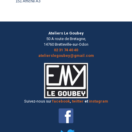
151 Affiche A3
Ateliers Le Goubey
50 A route de Bretagne,
14760 Bretteville-sur-Odon
02 31 74 40 40
atelierslegoubey@gmail.com
Suivez-nous sur
facebook
,
twitter
et
instagram