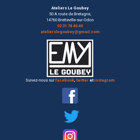
Ateliers Le Goubey
50 A route de Bretagne,
14760 Bretteville-sur-Odon
02 31 74 40 40
atelierslegoubey@gmail.com
Suivez-nous sur
facebook
,
twitter
et
instagram