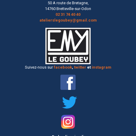
50 A route de Bretagne,
14760 Bretteville-sur-Odon
02 31 74 40 40
atelierslegoubey@gmail.com
Suivez-nous sur
facebook
,
twitter
et
instagram