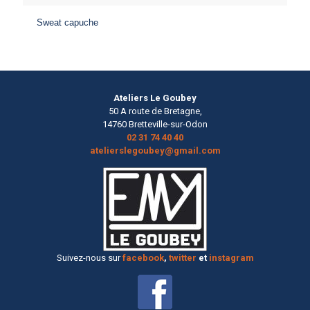
Sweat capuche
Ateliers Le Goubey
50 A route de Bretagne,
14760 Bretteville-sur-Odon
02 31 74 40 40
atelierslegoubey@gmail.com
Suivez-nous sur
facebook
,
twitter
et
instagram